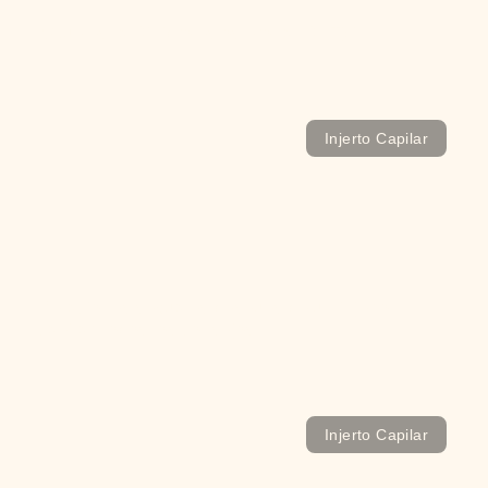
¿Qué es la Dihidrotestosterona (DHT)?
Injerto Capilar
Relaciones sexuales después de un injerto
capilar; todos los consejos
Injerto Capilar