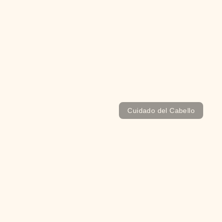
¿Cuándo puedo usar gorra después de un injerto
capilar?
Cuidado del Cabello
Dermatitis seborreica en el cuero cabelludo: qué
es, por qué aparece y cómo tratarla