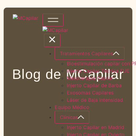
Tratamientos Capilares
Bioestimulación capilar con P
Blog de MCapilar
Injerto Capilar Técnica FUE
Mesoterapia Capilar
Injerto Capilar de Barba
Exosomas Capilares
Láser de Baja Intensidad
Equipo Médico
Clínicas
Injerto Capilar en Madrid
Injerto Capilar en Oviedo