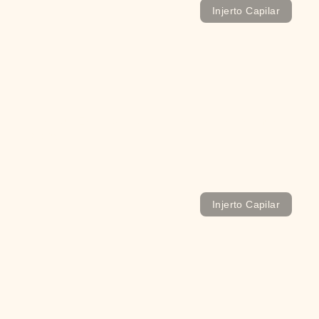
Injerto Capilar
¿Por qué España es uno de los países con más
calvos?
Injerto Capilar