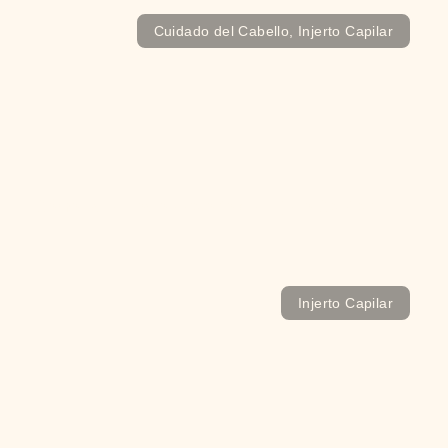
Cuidado del Cabello
,
Injerto Capilar
Cómo es el Postoperatorio del Injerto Capilar
Injerto Capilar