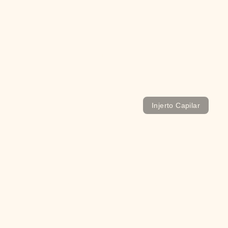
Consejos para pasar un buen Shock Loss
Injerto Capilar
Preoperatorio injerto capilar: preparación
completa antes de la cirugía