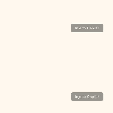
¿Injerto o Prótesis Capilar? ¿Qué es mejor?
Injerto Capilar
¿Qué debemos tener en cuenta para un Injerto
Capilar en pelo rizado?
Injerto Capilar