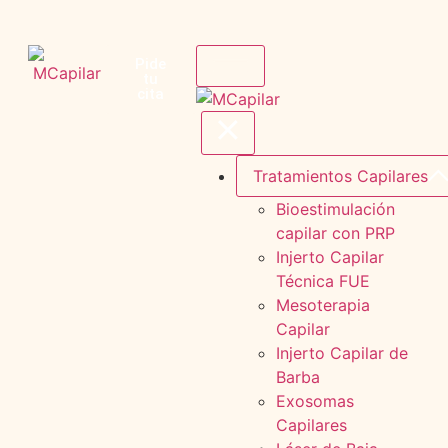
Pide
tu
cita
Tratamientos Capilares
Bioestimulación
capilar con PRP
Injerto Capilar
Técnica FUE
Mesoterapia
Capilar
Injerto Capilar de
Barba
Exosomas
Capilares