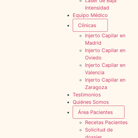
Láser de Baja
Intensidad
Equipo Médico
Clínicas
Injerto Capilar en
Madrid
Injerto Capilar en
Oviedo
Injerto Capilar en
Valencia
Injerto Capilar en
Zaragoza
Testimonios
Quiénes Somos
Área Pacientes
Recetas Pacientes
Solicitud de
dossier