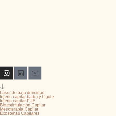
Solicita tu diagnóstico gratuito
Solicita tu diagnóstico gratuito
Reserva tu diagnóstico médico gratuito
Tratamientos
Láser de baja densidad
Injerto capilar barba y bigote
Injerto capilar FUE
Bioestimulación Capilar
Mesoterapia Capilar
Exosomas Capilares