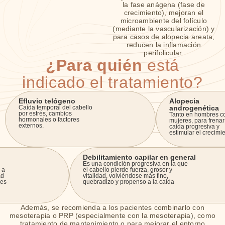
la fase anágena (fase de
crecimiento), mejoran el
microambiente del folículo
(mediante la vascularización) y
para casos de alopecia areata,
reducen la inflamación
perifolicular.
¿Para quién
está
indicado el tratamiento?
Efluvio telógeno
Alopecia
Caída temporal del cabello
androgenética
por estrés, cambios
Tanto en hombres c
hormonales o factores
mujeres, para frenar
externos.
caída progresiva y
estimular el crecimie
Debilitamiento capilar en general
Es una condición progresiva en la que
 a
el cabello pierde fuerza, grosor y
ad
vitalidad, volviéndose más fino,
les
quebradizo y propenso a la caída
Además, se recomienda a los pacientes combinarlo con
mesoterapia o PRP (especialmente con la mesoterapia), como
tratamiento de mantenimiento o para mejorar el entorno