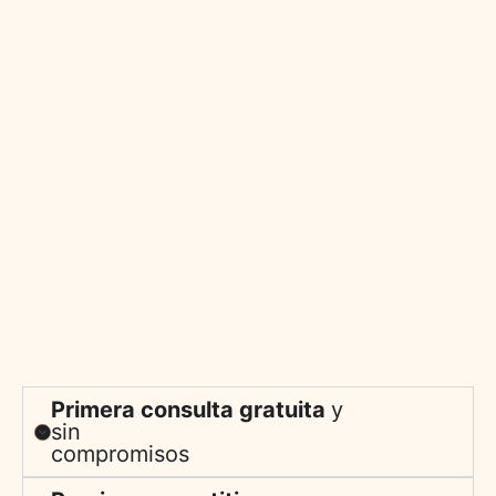
Por qué elegir MCapilar
Sabemos que someterse a un injerto capilar es una
decisión importante. Por eso, en nuestra clínica te
ofrecemos:
Primera consulta gratuita
y
sin
compromisos