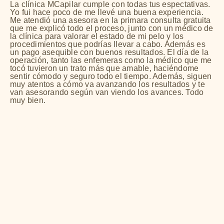
La clínica MCapilar cumple con todas tus espectativas.
Mi
Yo fui hace poco de me llevé una buena experiencia.
de
Me atendió una asesora en la primara consulta gratuita
ca
que me explicó todo el proceso, junto con un médico de
tr
la clínica para valorar el estado de mi pelo y los
pe
procedimientos que podrías llevar a cabo. Además es
bu
un pago asequible con buenos resultados. El día de la
ca
operación, tanto las enfemeras como la médico que me
tocó tuvieron un trato más que amable, haciéndome
sentir cómodo y seguro todo el tiempo. Además, siguen
muy atentos a cómo va avanzando los resultados y te
van asesorando según van viendo los avances. Todo
muy bien.
Da
Ma
Jorge A. Sánchez
Madrid, España