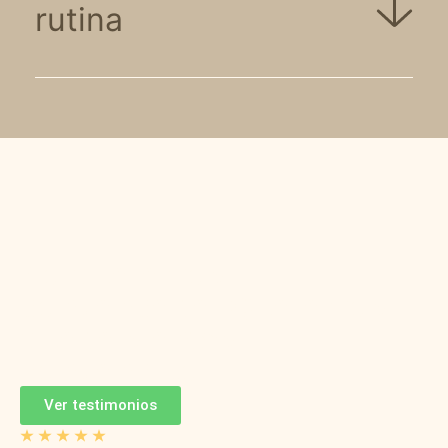
rutina
No queremos
convencerte.
Queremos
que te sientas
convencido.
Ver testimonios