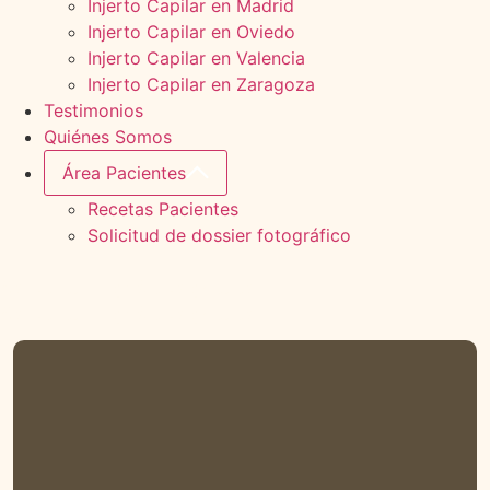
Injerto Capilar en Madrid
Injerto Capilar en Oviedo
Injerto Capilar en Valencia
Injerto Capilar en Zaragoza
Testimonios
Quiénes Somos
Área Pacientes
Recetas Pacientes
Solicitud de dossier fotográfico
Solicita tu diagnóstico gratuito
Solicita tu diagnóstico gratuito