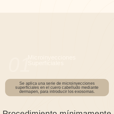
01
Microinyecciones
Superficiales
Se aplica una serie de microinyecciones
superficiales en el cuero cabelludo mediante
dermapen, para introducir los exosomas.
Procedimiento mínimamente