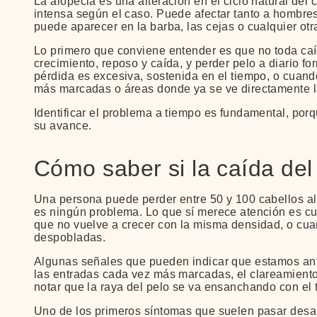
La alopecia es una alteración en el ciclo natural de
intensa según el caso. Puede afectar tanto a hombres
puede aparecer en la barba, las cejas o cualquier otr
Lo primero que conviene entender es que no toda caíd
crecimiento, reposo y caída, y perder pelo a diario 
pérdida es excesiva, sostenida en el tiempo, o cua
más marcadas o áreas donde ya se ve directamente la
Identificar el problema a tiempo es fundamental, por
su avance.
Cómo saber si la caída del
Una persona puede perder entre 50 y 100 cabellos al
es ningún problema. Lo que sí merece atención es cu
que no vuelve a crecer con la misma densidad, o cu
despobladas.
Algunas señales que pueden indicar que estamos ant
las entradas cada vez más marcadas, el clareamiento e
notar que la raya del pelo se va ensanchando con el 
Uno de los primeros síntomas que suelen pasar desa