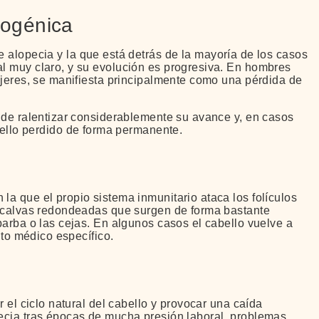
rogénica
 alopecia y la que está detrás de la mayoría de los casos
l muy claro, y su evolución es progresiva. En hombres
ujeres, se manifiesta principalmente como una pérdida de
 de ralentizar considerablemente su avance y, en casos
ello perdido de forma permanente.
a que el propio sistema inmunitario ataca los folículos
s calvas redondeadas que surgen de forma bastante
barba o las cejas. En algunos casos el cabello vuelve a
nto médico específico.
 el ciclo natural del cabello y provocar una caída
ecia tras épocas de mucha presión laboral, problemas