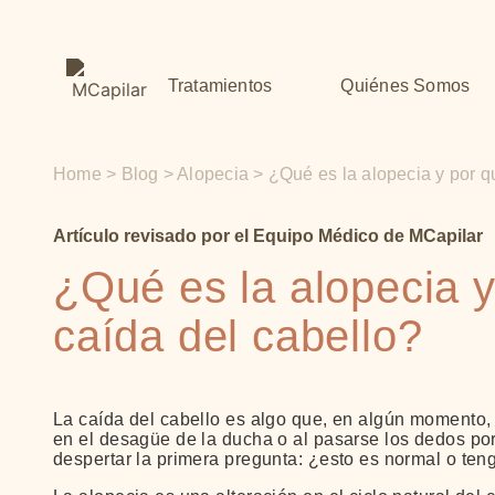
Tratamientos
Quiénes Somos
Home
>
Blog
>
Alopecia
>
¿Qué es la alopecia y por q
Artículo revisado por el
Equipo Médico de MCapilar
Bioestimulación capilar con PRP
¿Qué es la alopecia y
Injerto Capilar Técnica FUE
caída del cabello?
Mesoterapia Capilar
La caída del cabello es algo que, en algún momento,
Injerto Capilar de Barba
en el desagüe de la ducha o al pasarse los dedos po
despertar la primera pregunta: ¿esto es normal o ten
Láser de Baja Intensidad