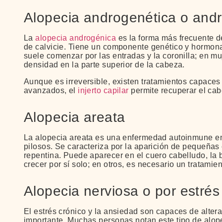
Alopecia androgenética o and
La
alopecia androgénica
es la forma más frecuente de
de calvicie. Tiene un componente genético y hormona
suele comenzar por las entradas y la coronilla; en m
densidad en la parte superior de la cabeza.
Aunque es irreversible, existen tratamientos capaces
avanzados, el
injerto capilar
permite recuperar el cab
Alopecia areata
La alopecia areata es una enfermedad autoinmune en l
pilosos. Se caracteriza por la aparición de pequeña
repentina. Puede aparecer en el cuero cabelludo, la 
crecer por sí solo; en otros, es necesario un tratamie
Alopecia nerviosa o por estrés
El estrés crónico y la ansiedad son capaces de alterar
importante. Muchas personas notan este tipo de alop