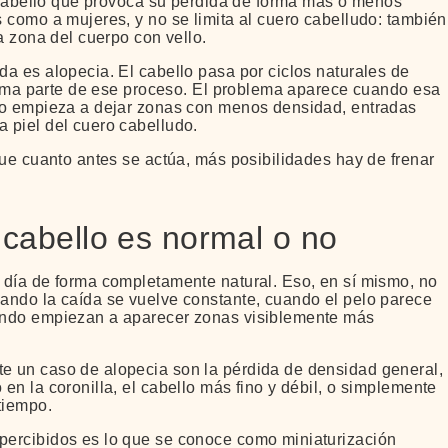
l cabello que provoca su pérdida de forma más o menos
 como a mujeres, y no se limita al cuero cabelludo: también
a zona del cuerpo con vello.
a es alopecia. El cabello pasa por ciclos naturales de
forma parte de ese proceso. El problema aparece cuando esa
ndo empieza a dejar zonas con menos densidad, entradas
 piel del cuero cabelludo.
que cuanto antes se actúa, más posibilidades hay de frenar
 cabello es normal o no
 día de forma completamente natural. Eso, en sí mismo, no
ando la caída se vuelve constante, cuando el pelo parece
ando empiezan a aparecer zonas visiblemente más
e un caso de alopecia son la pérdida de densidad general,
n la coronilla, el cabello más fino y débil, o simplemente
tiempo.
percibidos es lo que se conoce como miniaturización