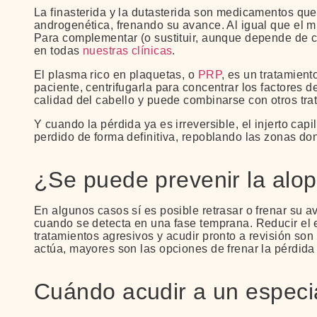
La finasterida y la dutasterida son medicamentos qu
androgenética, frenando su avance. Al igual que el 
Para complementar (o sustituir, aunque depende de 
en todas
nuestras clínicas
.
El plasma rico en plaquetas, o
PRP
, es un tratamient
paciente, centrifugarla para concentrar los factores d
calidad del cabello y puede combinarse con otros tra
Y cuando la pérdida ya es irreversible, el injerto cap
perdido de forma definitiva, repoblando las zonas don
¿Se puede prevenir la alo
En algunos casos sí es posible retrasar o frenar su 
cuando se detecta en una fase temprana. Reducir el e
tratamientos agresivos y acudir pronto a revisión so
actúa, mayores son las opciones de frenar la pérdida 
Cuándo acudir a un especia