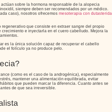
e actúan sobre la hormona responsable de la alopecia
minoxidil, siempre deben ser recomendados por un médico.
cada caso), nosotros ofrecemos
mesoterapia con dutasterida
o regenerativo que consiste en extraer sangre del propio
e crecimiento e inyectarla en el cuero cabelludo. Mejora la
tamientos.
ilar es la única solución capaz de recuperar el cabello
de el folículo ya no produce pelo.
pecia?
avance (como es el caso de la androgénica), especialmente
strés, mantener una alimentación equilibrada, evitar
n hábitos que pueden marcar la diferencia. Cuanto antes se
antes de que sea irreversible.
lista