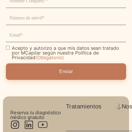
Completo
(Obligatorio)
Teléfono
(Obligatorio)
Correo
electrónico
Acepto y autorizo a que mis datos sean tratado
Consentimiento
(Obligatorio)
por MCapilar según nuestra Política de
Privacidad
(Obligatorio)
Tratamientos
Nos
Reserva tu diagnóstico
Láser de baja densidad
Info
médico gratuito
Injerto capilar barba y
El E
bigote