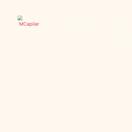
Tratamientos
Quiéne
Testimon
Bioestimulación capilar co
Injerto Capilar Técnica FUE
Mesoterapia Capilar
Injerto Capilar de Barba
Láser de Baja Intensidad