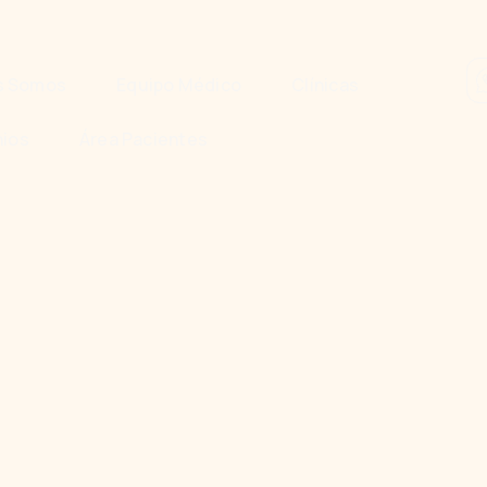
s Somos
Equipo Médico
Clínicas
ios
Área Pacientes
n PRP